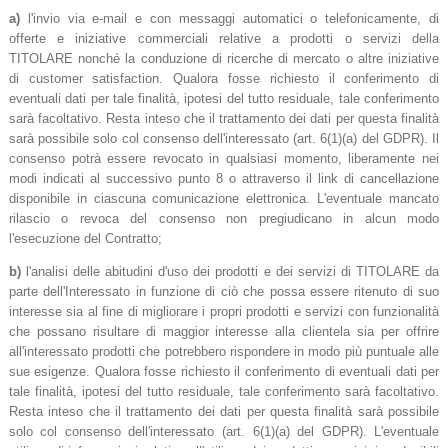
a)
l'invio via e-mail e con messaggi automatici o telefonicamente, di
offerte e iniziative commerciali relative a prodotti o servizi della
TITOLARE nonché la conduzione di ricerche di mercato o altre iniziative
di customer satisfaction. Qualora fosse richiesto il conferimento di
eventuali dati per tale finalità, ipotesi del tutto residuale, tale conferimento
sarà facoltativo. Resta inteso che il trattamento dei dati per questa finalità
sarà possibile solo col consenso dell'interessato (art. 6(1)(a) del GDPR). Il
consenso potrà essere revocato in qualsiasi momento, liberamente nei
modi indicati al successivo punto 8 o attraverso il link di cancellazione
disponibile in ciascuna comunicazione elettronica. L'eventuale mancato
rilascio o revoca del consenso non pregiudicano in alcun modo
l'esecuzione del Contratto;
b)
l'analisi delle abitudini d'uso dei prodotti e dei servizi di TITOLARE da
parte dell'Interessato in funzione di ciò che possa essere ritenuto di suo
interesse sia al fine di migliorare i propri prodotti e servizi con funzionalità
che possano risultare di maggior interesse alla clientela sia per offrire
all'interessato prodotti che potrebbero rispondere in modo più puntuale alle
sue esigenze. Qualora fosse richiesto il conferimento di eventuali dati per
tale finalità, ipotesi del tutto residuale, tale conferimento sarà facoltativo.
Resta inteso che il trattamento dei dati per questa finalità sarà possibile
solo col consenso dell'interessato (art. 6(1)(a) del GDPR). L'eventuale