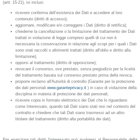
(artt. 15-21), ivi inclusi:
ricevere conferma dell’esistenza dei Dati e accedere al loro
contenuto (diritti di accesso);
aggiornare, modificare e/o correggere i Dati (diritto di rettifica);
chiederne la cancellazione o la limitazione del trattamento dei Dati
trattati in violazione di legge compresi quelli di cui non è
necessaria la conservazione in relazione agli scopi per i quali i Dati
sono stati raccolti o altrimenti trattati (diritto all'oblio e diritto alla
limitazione);
opporsi al trattamento (diritto di opposizione);
revocare il consenso, ove prestato, senza pregiudizio per la liceità
del trattamento basata sul consenso prestato prima della revoca;
proporre reclamo all'Autorità di controllo (Garante per la protezione
dei dati personali
www.garanteprivacy.it
) in caso di violazione della
disciplina in materia di protezione dei dati personali;
ricevere copia in formato elettronico dei Dati che lo riguardano
come Interessato, quando tali Dati siano stati resi nel contesto del
contratto e chiedere che tali Dati siano trasmessi ad un altro
titolare del trattamento (diritto alla portabilità dei dati).
Per esercitare tali diritti l'interessato può rivolgersi al Responsabile della