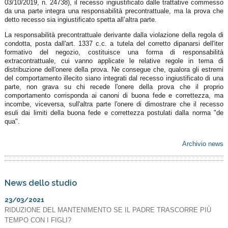
03/10/2019, n. 24738), il recesso ingiustificato dalle trattative commesso
da una parte integra una responsabilità precontrattuale, ma la prova che
detto recesso sia ingiustificato spetta all’altra parte.
La responsabilità precontrattuale derivante dalla violazione della regola di
condotta, posta dall'art. 1337 c.c. a tutela del corretto dipanarsi dell'iter
formativo del negozio, costituisce una forma di responsabilità
extracontrattuale, cui vanno applicate le relative regole in tema di
distribuzione dell'onere della prova. Ne consegue che, qualora gli estremi
del comportamento illecito siano integrati dal recesso ingiustificato di una
parte, non grava su chi recede l'onere della prova che il proprio
comportamento corrisponda ai canoni di buona fede e correttezza, ma
incombe, viceversa, sull'altra parte l'onere di dimostrare che il recesso
esuli dai limiti della buona fede e correttezza postulati dalla norma "de
qua".
Archivio news
News dello studio
23/03/2021
RIDUZIONE DEL MANTENIMENTO SE IL PADRE TRASCORRE PIÙ
TEMPO CON I FIGLI?