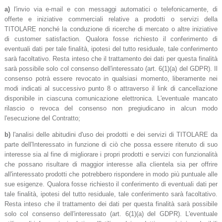
a)
l'invio via e-mail e con messaggi automatici o telefonicamente, di
offerte e iniziative commerciali relative a prodotti o servizi della
TITOLARE nonché la conduzione di ricerche di mercato o altre iniziative
di customer satisfaction. Qualora fosse richiesto il conferimento di
eventuali dati per tale finalità, ipotesi del tutto residuale, tale conferimento
sarà facoltativo. Resta inteso che il trattamento dei dati per questa finalità
sarà possibile solo col consenso dell'interessato (art. 6(1)(a) del GDPR). Il
consenso potrà essere revocato in qualsiasi momento, liberamente nei
modi indicati al successivo punto 8 o attraverso il link di cancellazione
disponibile in ciascuna comunicazione elettronica. L'eventuale mancato
rilascio o revoca del consenso non pregiudicano in alcun modo
l'esecuzione del Contratto;
b)
l'analisi delle abitudini d'uso dei prodotti e dei servizi di TITOLARE da
parte dell'Interessato in funzione di ciò che possa essere ritenuto di suo
interesse sia al fine di migliorare i propri prodotti e servizi con funzionalità
che possano risultare di maggior interesse alla clientela sia per offrire
all'interessato prodotti che potrebbero rispondere in modo più puntuale alle
sue esigenze. Qualora fosse richiesto il conferimento di eventuali dati per
tale finalità, ipotesi del tutto residuale, tale conferimento sarà facoltativo.
Resta inteso che il trattamento dei dati per questa finalità sarà possibile
solo col consenso dell'interessato (art. 6(1)(a) del GDPR). L'eventuale