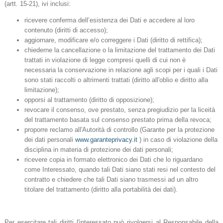
(artt. 15-21), ivi inclusi:
ricevere conferma dell’esistenza dei Dati e accedere al loro
contenuto (diritti di accesso);
aggiornare, modificare e/o correggere i Dati (diritto di rettifica);
chiederne la cancellazione o la limitazione del trattamento dei Dati
trattati in violazione di legge compresi quelli di cui non è
necessaria la conservazione in relazione agli scopi per i quali i Dati
sono stati raccolti o altrimenti trattati (diritto all'oblio e diritto alla
limitazione);
opporsi al trattamento (diritto di opposizione);
revocare il consenso, ove prestato, senza pregiudizio per la liceità
del trattamento basata sul consenso prestato prima della revoca;
proporre reclamo all'Autorità di controllo (Garante per la protezione
dei dati personali
www.garanteprivacy.it
) in caso di violazione della
disciplina in materia di protezione dei dati personali;
ricevere copia in formato elettronico dei Dati che lo riguardano
come Interessato, quando tali Dati siano stati resi nel contesto del
contratto e chiedere che tali Dati siano trasmessi ad un altro
titolare del trattamento (diritto alla portabilità dei dati).
Per esercitare tali diritti l'interessato può rivolgersi al Responsabile della