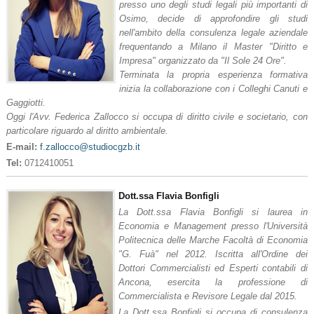
presso uno degli studi legali più importanti di
Osimo, decide di approfondire gli studi
nell'ambito della consulenza legale aziendale
frequentando a Milano il Master "Diritto e
Impresa" organizzato da "Il Sole 24 Ore".
Terminata la propria esperienza formativa
inizia la collaborazione con i Colleghi Canuti e
Gaggiotti.
Oggi l'Avv. Federica Zallocco si occupa di diritto civile e societario, con
particolare riguardo al diritto ambientale.
E-mail:
f.zallocco@studiocgzb.it
Tel:
0712410051
Dott.ssa Flavia Bonfigli
La Dott.ssa Flavia Bonfigli si laurea in
Economia e Management presso l'Università
Politecnica delle Marche Facoltà di Economia
"G. Fuà" nel 2012. Iscritta all'Ordine dei
Dottori Commercialisti ed Esperti contabili di
Ancona, esercita la professione di
Commercialista e Revisore Legale dal 2015.
La Dott.ssa Bonfigli si occupa di consulenza