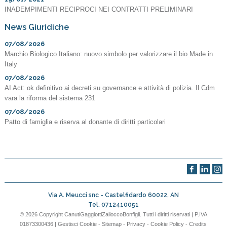
INADEMPIMENTI RECIPROCI NEI CONTRATTI PRELIMINARI
News Giuridiche
07/08/2026
Marchio Biologico Italiano: nuovo simbolo per valorizzare il bio Made in
Italy
07/08/2026
AI Act: ok definitivo ai decreti su governance e attività di polizia. Il Cdm
vara la riforma del sistema 231
07/08/2026
Patto di famiglia e riserva al donante di diritti particolari
Via A. Meucci snc -
Castelfidardo
60022
,
AN
Tel.
0712410051
© 2026 Copyright CanutiGaggiottiZalloccoBonfigli. Tutti i diritti riservati | P.IVA
01873300436 |
Gestisci Cookie
-
Sitemap
-
Privacy
-
Cookie Policy
-
Credits